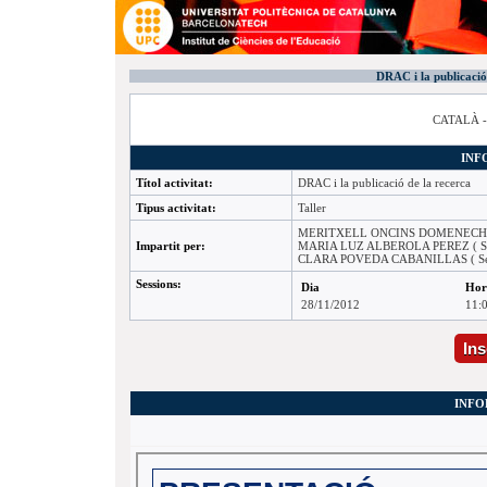
DRAC i la publicació
CATALÀ 
INF
Títol activitat:
DRAC i la publicació de la recerca
Tipus activitat:
Taller
MERITXELL ONCINS DOMENECH ( Of
Impartit per:
MARIA LUZ ALBEROLA PEREZ ( Servei
CLARA POVEDA CABANILLAS ( Servei 
Sessions:
Dia
Hor
28/11/2012
11:0
Ins
INFO