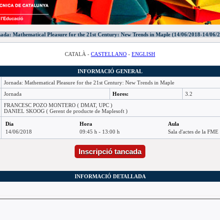
ada: Mathematical Pleasure for the 21st Century: New Trends in Maple (14/06/2018-14/06/
CATALÀ -
CASTELLANO
-
ENGLISH
INFORMACIÓ GENERAL
Jornada: Mathematical Pleasure for the 21st Century: New Trends in Maple
Jornada
Hores:
3.2
FRANCESC POZO MONTERO ( DMAT, UPC )
DANIEL SKOOG ( Gerent de producte de Maplesoft )
Dia
Hora
Aula
14/06/2018
09:45 h - 13:00 h
Sala d'actes de la FME
Inscripció tancada
INFORMACIÓ DETALLADA